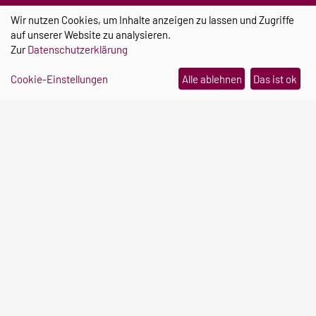
Wir nutzen Cookies, um Inhalte anzeigen zu lassen und Zugriffe
auf unserer Website zu analysieren.
Zur
Datenschutzerklärung
Cookie-Einstellungen
Alle ablehnen
Das ist ok
Otto-von-Guericke-Universität
Universitätsplatz 2
39106 Magdeburg (Germany)
Email:
niimo@ovgu.de
Cookie-Einstellungen