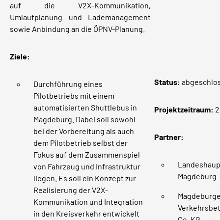
auf die V2X-Kommunikation,
Umlaufplanung und Lademanagement
sowie Anbindung an die ÖPNV-Planung.
Ziele:
Status
:
abgeschlo
Durchführung eines
Pilotbetriebs mit einem
automatisierten Shuttlebus in
Projektzeitraum:
2
Magdeburg. Dabei soll sowohl
bei der Vorbereitung als auch
Partner:
dem Pilotbetrieb selbst der
Fokus auf dem Zusammenspiel
Landeshaup
von Fahrzeug und Infrastruktur
Magdeburg
liegen. Es soll ein Konzept zur
Realisierung der V2X-
Magdeburge
Kommunikation und Integration
Verkehrsbe
in den Kreisverkehr entwickelt
Co. KG