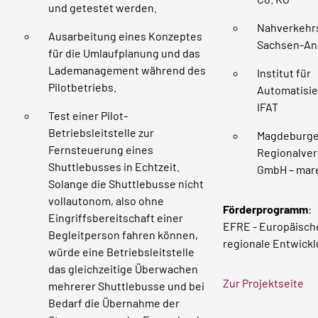
und getestet werden.
Nahverkehr
Ausarbeitung eines Konzeptes
Sachsen-An
für die Umlaufplanung und das
Lademanagement während des
Institut für
Pilotbetriebs.
Automatisi
IFAT
Test einer Pilot-
Betriebsleitstelle zur
Magdeburge
Fernsteuerung eines
Regionalve
Shuttlebusses in Echtzeit.
GmbH – mar
Solange die Shuttlebusse nicht
vollautonom, also ohne
Förderprogramm
:
Eingriffsbereitschaft einer
EFRE - Europäisch
Begleitperson fahren können,
regionale Entwick
würde eine Betriebsleitstelle
das gleichzeitige Überwachen
Zur Projektseite
mehrerer Shuttlebusse und bei
Bedarf die Übernahme der